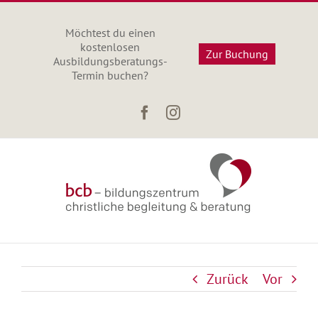
Zum
Inhalt
Möchtest du einen
springen
kostenlosen
Zur Buchung
Ausbildungsberatungs-
Termin buchen?
Facebook
Instagram
Zurück
Vor