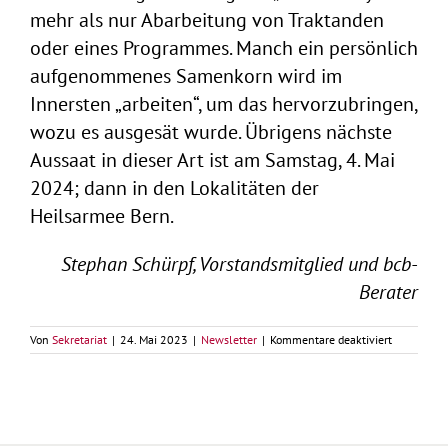
mehr als nur Abarbeitung von Traktanden
oder eines Programmes. Manch ein persönlich
aufgenommenes Samenkorn wird im
Innersten „arbeiten“, um das hervorzubringen,
wozu es ausgesät wurde. Übrigens nächste
Aussaat in dieser Art ist am Samstag, 4. Mai
2024; dann in den Lokalitäten der
Heilsarmee Bern.
Stephan Schürpf, Vorstandsmitglied und bcb-
Berater
für
Von
Sekretariat
|
24. Mai 2023
|
Newsletter
|
Kommentare deaktiviert
bcb-
Netzwerkt
mit
Diplomfeie
–
Rückblick