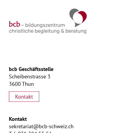
auf
einen
bewegend
Tag
bcb Geschäftsstelle
Scheibenstrasse 3
3600 Thun
Kontakt
Kontakt
sekretariat@bcb-schweiz.ch