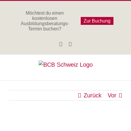
Zum
Inhalt
Möchtest du einen
kostenlosen
springen
Zur Buchung
Ausbildungsberatungs-
Termin buchen?
Facebook
Instagram
Zurück
Vor
Zeige
grösseres