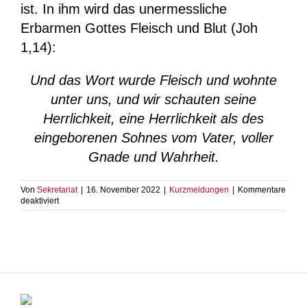
ist. In ihm wird das unermessliche
Erbarmen Gottes Fleisch und Blut (Joh
1,14):
Und das Wort wurde Fleisch und wohnte
unter uns, und wir schauten seine
Herrlichkeit, eine Herrlichkeit als des
eingeborenen Sohnes vom Vater, voller
Gnade und Wahrheit.
Von
Sekretariat
|
16. November 2022
|
Kurzmeldungen
|
Kommentare
für
deaktiviert
Die
Ganzheitlichkeit
des
Menschen
in
der
Bibel
(Teil
2)