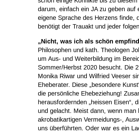
schon einige Konflikte bis zu diese
darum, einfach ein JA zu geben auf e
eigene Sprache des Herzens finde, d
benötigt der Trauakt und jeder folg
„Nicht, was ich als schön empfinde
Philosophen und kath. Theologen Joh
um Aus- und Weiterbildung im Berei
Sommer/Herbst 2020 besucht. Die 2 x
Monika Riwar und Wilfried Veeser sin
Eheberater. Diese „besondere Kunst“
die persönliche Ehebeziehung! Zusa
herausfordernden „heissen Eisen“, d
und gelacht. Meist dann, wenn man be
akrobatikartigen Vermeidungs-, Ausw
uns überführten. Oder war es ein L