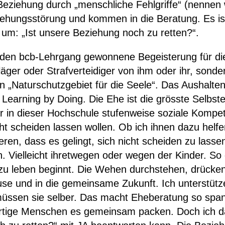
 Beziehung durch „menschliche Fehlgriffe“ (nennen
iehungsstörung und kommen in die Beratung. Es ist m
e um: „Ist unsere Beziehung noch zu retten?“.
den bcb-Lehrgang gewonnene Begeisterung für die 
kläger oder Strafverteidiger von ihm oder ihr, sond
 „Naturschutzgebiet für die Seele“. Das Aushalten 
n Learning by Doing. Die Ehe ist die grösste Selbst
ir in dieser Hochschule stufenweise soziale Komp
ht scheiden lassen wollen. Ob ich ihnen dazu helf
ren, dass es gelingt, sich nicht scheiden zu lassen
 Vielleicht ihretwegen oder wegen der Kinder. So d
s zu leben beginnt. Die Wehen durchstehen, drück
se und in die gemeinsame Zukunft. Ich unterstütze
müssen sie selber. Das macht Eheberatung so spann
nartige Menschen es gemeinsam packen. Doch ich d