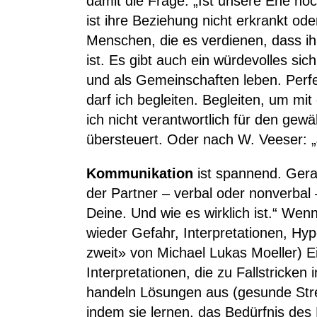
damit die Frage: „Ist unsere Ehe no
ist ihre Beziehung nicht erkrankt ode
Menschen, die es verdienen, dass ih
ist. Es gibt auch ein würdevolles s
und als Gemeinschaften leben. Perfek
darf ich begleiten. Begleiten, um mit
ich nicht verantwortlich für den ge
übersteuert. Oder nach W. Veeser: „
Kommunikation
ist spannend. Gera
der Partner – verbal oder nonverbal
Deine. Und wie es wirklich ist.“ Wenn 
wieder Gefahr, Interpretationen, Hy
zweit» von Michael Lukas Moeller) E
Interpretationen, die zu Fallstricke
handeln Lösungen aus (gesunde Strei
indem sie lernen, das Bedürfnis des