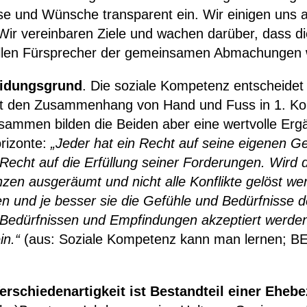
sse und Wünsche transparent ein. Wir einigen uns 
 Wir vereinbaren Ziele und wachen darüber, dass di
ollen Fürsprecher der gemeinsamen Abmachungen 
heidungsgrund
. Die soziale Kompetenz entscheidet m
lärt den Zusammenhang von Hand und Fuss in 1. Kor
usammen bilden die Beiden aber eine wertvolle Er
rizonte:
„Jeder hat ein Recht auf seine eigenen G
echt auf die Erfüllung seiner Forderungen. Wird die
renzen ausgeräumt und nicht alle Konflikte gelöst w
len und je besser sie die Gefühle und Bedürfnisse 
 Bedürfnissen und Empfindungen akzeptiert werden 
in.“
(aus: Soziale Kompetenz kann man lernen; BE
rschiedenartigkeit ist Bestandteil einer Eheb