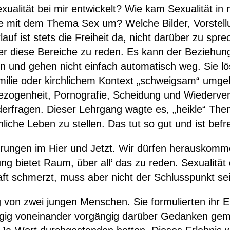
exualität bei mir entwickelt? Wie kam Sexualität i
e mit dem Thema Sex um? Welche Bilder, Vorstell
uf ist stets die Freiheit da, nicht darüber zu spre
r diese Bereiche zu reden. Es kann der Beziehung h
en und gehen nicht einfach automatisch weg. Sie l
amilie oder kirchlichem Kontext „schweigsam“ umge
ezogenheit, Pornografie, Scheidung und Wiederver
derfragen. Dieser Lehrgang wagte es, „heikle“ The
liche Leben zu stellen. Das tut so gut und ist befr
hrungen im Hier und Jetzt. Wir dürfen herauskom
 bietet Raum, über all‘ das zu reden. Sexualität d
ft schmerzt, muss aber nicht der Schlusspunkt sei
 von zwei jungen Menschen. Sie formulierten ihr 
gig voneinander vorgängig darüber Gedanken gemac