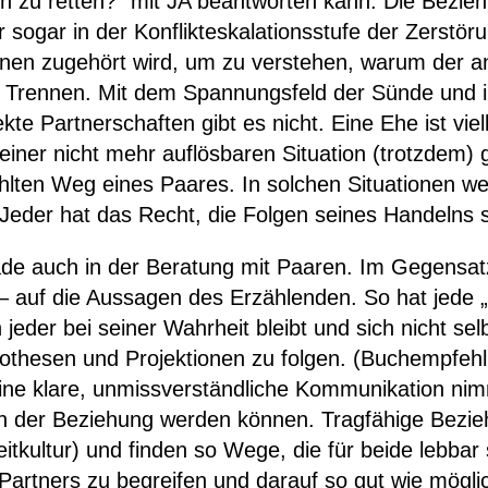
ch zu retten?“ mit JA beantworten kann. Die Bezieh
r sogar in der Konflikteskalationsstufe der Zerstör
nen zugehört wird, um zu verstehen, warum der and
ich Trennen. Mit dem Spannungsfeld der Sünde und 
te Partnerschaften gibt es nicht. Eine Ehe ist viel
 einer nicht mehr auflösbaren Situation (trotzdem) 
wählten Weg eines Paares. In solchen Situationen 
Jeder hat das Recht, die Folgen seines Handelns s
de auch in der Beratung mit Paaren. Im Gegensatz 
 – auf die Aussagen des Erzählenden. So hat jede 
jeder bei seiner Wahrheit bleibt und sich nicht selb
pothesen und Projektionen zu folgen. (Buchempfehl
ine klare, unmissverständliche Kommunikation nim
n in der Beziehung werden können. Tragfähige Bezieh
tkultur) und finden so Wege, die für beide lebbar
 Partners zu begreifen und darauf so gut wie mögli