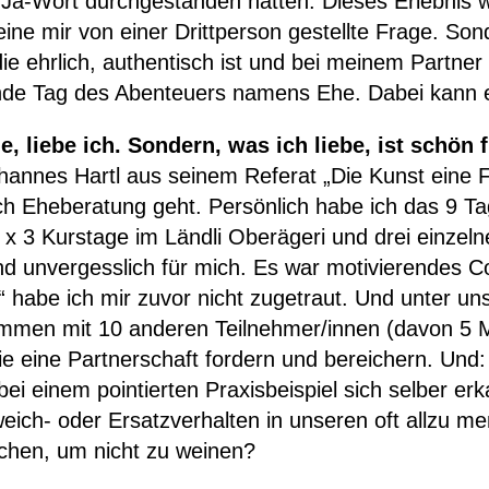
m Ja-Wort durchgestanden hatten. Dieses Erlebnis w
ine mir von einer Drittperson gestellte Frage. Son
ie ehrlich, authentisch ist und bei meinem Partne
ende Tag des Abenteuers namens Ehe. Dabei kann e
, liebe ich. Sondern, was ich liebe, ist schön 
annes Hartl aus seinem Referat „Die Kunst eine F
ch Eheberatung geht. Persönlich habe ich das 9 T
 3 Kurstage im Ländli Oberägeri und drei einzelne
d unvergesslich für mich. Es war motivierendes Coa
 habe ich mir zuvor nicht zugetraut. Und unter un
mmen mit 10 anderen Teilnehmer/innen (davon 5 Mä
ie eine Partnerschaft fordern und bereichern. Und
i einem pointierten Praxisbeispiel sich selber er
eich- oder Ersatzverhalten in unseren oft allzu 
achen, um nicht zu weinen?