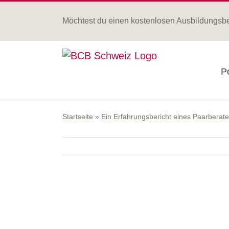
Zum
Inhalt
Möchtest du einen kostenlosen Ausbildungsb
springen
Po
Startseite
»
Ein Erfahrungsbericht eines Paarberate
Zeige
grösseres
Bild