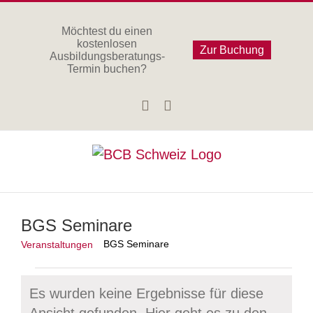
Zum
Inhalt
Möchtest du einen
kostenlosen
springen
Zur Buchung
Ausbildungsberatungs-
Termin buchen?
Facebook
Instagram
BGS Seminare
BGS Seminare
Veranstaltungen
Veranstaltungen
Es wurden keine Ergebnisse für diese