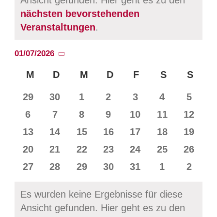
Ansicht gefunden. Hier geht es zu den
Hinweis
nächsten bevorstehenden
Veranstaltungen
.
01/07/2026
Datum
Kalender
M
MONTAG
D
DIENSTAG
M
MITTWOCH
D
DONNERSTAG
F
FREITAG
S
SAMSTAG
S
SON
wählen.
von
0
0
0
0
0
0
0
29
30
1
2
3
4
5
Veranstaltungen
Veranstaltungen
Veranstaltungen
Veranstaltungen
Veranstaltungen
Veranstaltu
Verans
Veranstaltungen
0
0
0
0
0
0
0
6
7
8
9
10
11
12
Veranstaltungen
Veranstaltungen
Veranstaltungen
Veranstaltungen
Veranstaltungen
Veranstaltun
Verans
0
0
0
0
0
0
0
13
14
15
16
17
18
19
Veranstaltungen
Veranstaltungen
Veranstaltungen
Veranstaltungen
Veranstaltungen
Veranstaltun
Verans
0
0
0
0
0
0
0
20
21
22
23
24
25
26
Veranstaltungen
Veranstaltungen
Veranstaltungen
Veranstaltungen
Veranstaltungen
Veranstaltun
Verans
0
0
0
0
0
0
0
27
28
29
30
31
1
2
Veranstaltungen
Veranstaltungen
Veranstaltungen
Veranstaltungen
Veranstaltungen
Veranstaltu
Verans
Es wurden keine Ergebnisse für diese
Ansicht gefunden. Hier geht es zu den