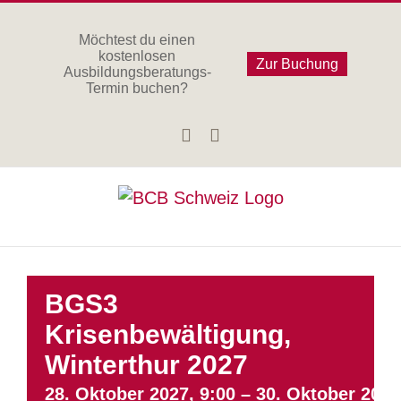
Zum
Inhalt
Möchtest du einen
kostenlosen
springen
Zur Buchung
Ausbildungsberatungs-
Termin buchen?
Facebook
Instagram
BGS3
Krisenbewältigung,
Winterthur 2027
28. Oktober 2027, 9:00
–
30. Oktober 2027