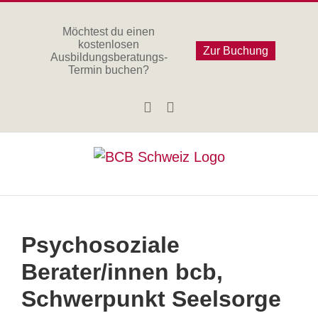
Zum
Inhalt
Möchtest du einen
kostenlosen
springen
Zur Buchung
Ausbildungsberatungs-
Termin buchen?
Facebook
Instagram
Psychosoziale
Berater/innen bcb,
Schwerpunkt Seelsorge