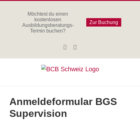
Zum
Inhalt
Möchtest du einen
kostenlosen
springen
Zur Buchung
Ausbildungsberatungs-
Termin buchen?
Facebook
Instagram
Anmeldeformular BGS
Supervision