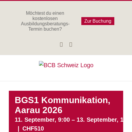
Zum
Inhalt
Möchtest du einen
kostenlosen
springen
Zur Buchung
Ausbildungsberatungs-
Termin buchen?
Facebook
Instagram
BGS1 Kommunikation,
Aarau 2026
11. September, 9:00
–
13. September, 18:
|
CHF510