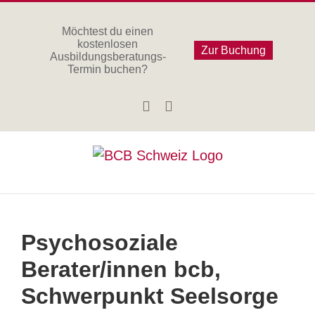
Zum
Inhalt
Möchtest du einen
kostenlosen
springen
Zur Buchung
Ausbildungsberatungs-
Termin buchen?
Facebook
Instagram
Psychosoziale
Berater/innen bcb,
Schwerpunkt Seelsorge