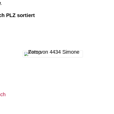
.
ch PLZ sortiert
.ch