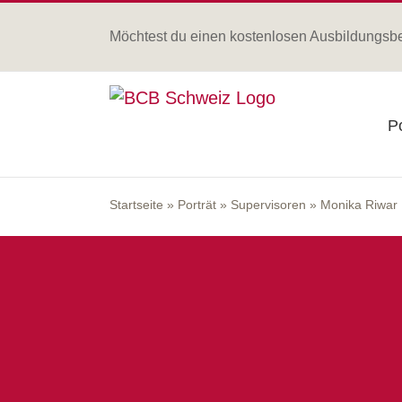
Zum
Inhalt
Möchtest du einen kostenlosen Ausbildungsb
springen
Po
Startseite
»
Porträt
»
Supervisoren
»
Monika Riwar