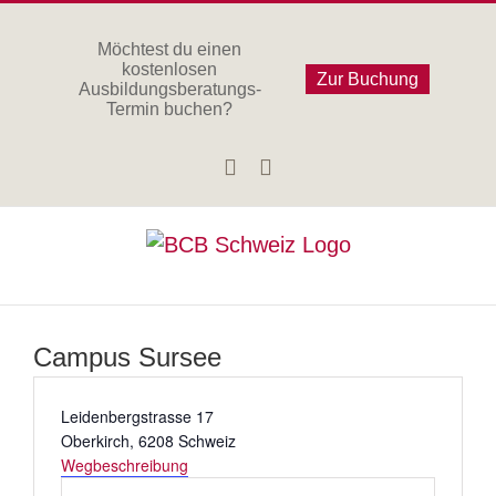
Zum
Inhalt
Möchtest du einen
kostenlosen
springen
Zur Buchung
Ausbildungsberatungs-
Termin buchen?
Facebook
Instagram
Campus Sursee
Adresse
Leidenbergstrasse 17
Oberkirch
,
6208
Schweiz
Wegbeschreibung