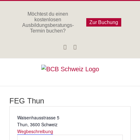
Zum
Inhalt
Möchtest du einen
kostenlosen
springen
Zur Buchung
Ausbildungsberatungs-
Termin buchen?
Facebook
Instagram
FEG Thun
Adresse
Waisenhausstrasse 5
Thun
,
3600
Schweiz
Wegbeschreibung