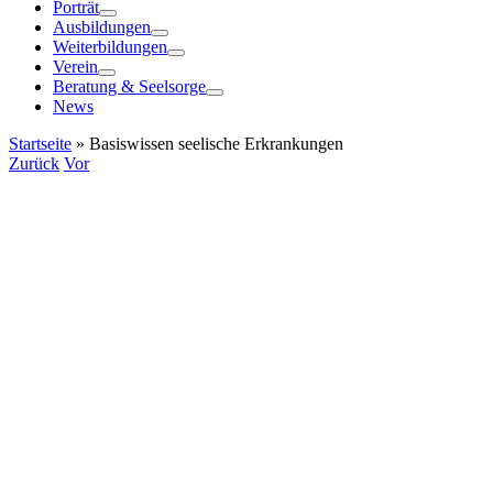
Porträt
Ausbildungen
Weiterbildungen
Verein
Beratung & Seelsorge
News
Startseite
»
Basiswissen seelische Erkrankungen
Zurück
Vor
Zeige
grösseres
Bild
Basiswissen seelische Erkrankungen
Seit vielen Jahren gibt es die Seminarhefte von Prof. Dr. med.
Samuel Pfeifer. Nun wurden Sie vom Verlag Mosaicstones neu
aufgelegt. In dieser überarbeiteten Heftreihe werden einzelne
Themen rund um das grosse Thema der seelischen Erkrankungen
umfassend und doch in knapper Form dargestellt. So findest du auf
wenigen Seiten die wesentlichsten Informationen über Häufigkeit,
Ursachen, Folgen, Entstehungsformen und Behandlungs- und
Bewältigungsmöglichkeiten der einzelnen Erkrankungen. Zudem
wird eine Übersicht über weiterführende Literatur gegeben. Diese
Hefte eignen sich ideal für Gemeinden, Seelsorger/innen und für
Betroffene. Gut verständlich und informativ sind sie wertvolle