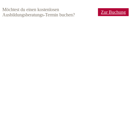
Zum
Möchtest du einen kostenlosen
Inhalt
Zur Buchung
Ausbildungsberatungs-Termin buchen?
springen
Facebook
Instagram