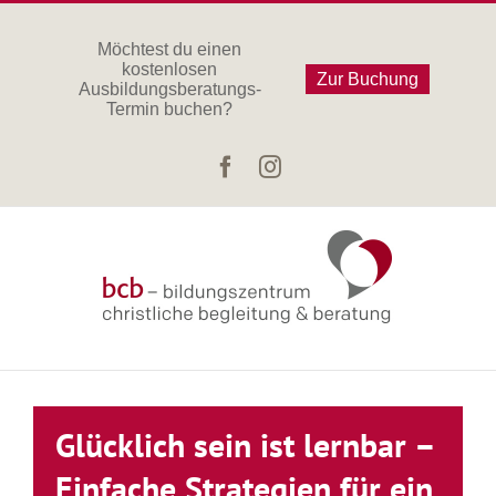
Zum
Inhalt
Möchtest du einen
kostenlosen
springen
Zur Buchung
Ausbildungsberatungs-
Termin buchen?
Facebook
Instagram
Glücklich sein ist lernbar –
Einfache Strategien für ein